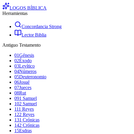
LOGOS
BÍBLICA
Herramientas
Concordancia Strong
Lector Biblia
Antiguo Testamento
01
Génesis
02
Éxodo
03
Levítico
04
Números
05
Deuteronomio
06
Josué
07
Jueces
08
Rut
09
1 Samuel
10
2 Samuel
11
1 Reyes
12
2 Reyes
13
1 Crónicas
14
2 Crónicas
15
Esdras