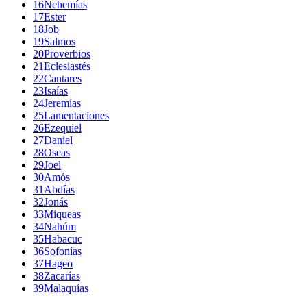
16
Nehemías
17
Ester
18
Job
19
Salmos
20
Proverbios
21
Eclesiastés
22
Cantares
23
Isaías
24
Jeremías
25
Lamentaciones
26
Ezequiel
27
Daniel
28
Oseas
29
Joel
30
Amós
31
Abdías
32
Jonás
33
Miqueas
34
Nahúm
35
Habacuc
36
Sofonías
37
Hageo
38
Zacarías
39
Malaquías