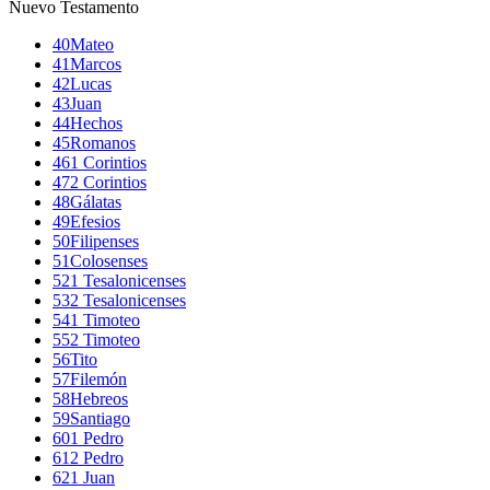
Nuevo Testamento
40
Mateo
41
Marcos
42
Lucas
43
Juan
44
Hechos
45
Romanos
46
1 Corintios
47
2 Corintios
48
Gálatas
49
Efesios
50
Filipenses
51
Colosenses
52
1 Tesalonicenses
53
2 Tesalonicenses
54
1 Timoteo
55
2 Timoteo
56
Tito
57
Filemón
58
Hebreos
59
Santiago
60
1 Pedro
61
2 Pedro
62
1 Juan