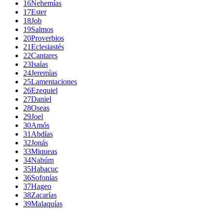
16
Nehemías
17
Ester
18
Job
19
Salmos
20
Proverbios
21
Eclesiastés
22
Cantares
23
Isaías
24
Jeremías
25
Lamentaciones
26
Ezequiel
27
Daniel
28
Oseas
29
Joel
30
Amós
31
Abdías
32
Jonás
33
Miqueas
34
Nahúm
35
Habacuc
36
Sofonías
37
Hageo
38
Zacarías
39
Malaquías