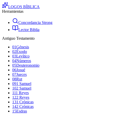
LOGOS
BÍBLICA
Herramientas
Concordancia Strong
Lector Biblia
Antiguo Testamento
01
Génesis
02
Éxodo
03
Levítico
04
Números
05
Deuteronomio
06
Josué
07
Jueces
08
Rut
09
1 Samuel
10
2 Samuel
11
1 Reyes
12
2 Reyes
13
1 Crónicas
14
2 Crónicas
15
Esdras