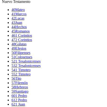
Nuevo Testamento
40
Mateo
41
Marcos
42
Lucas
43
Juan
44
Hechos
45
Romanos
46
1 Corintios
47
2 Corintios
48
Gálatas
49
Efesios
50
Filipenses
51
Colosenses
52
1 Tesalonicenses
53
2 Tesalonicenses
54
1 Timoteo
55
2 Timoteo
56
Tito
57
Filemón
58
Hebreos
59
Santiago
60
1 Pedro
61
2 Pedro
62
1 Juan