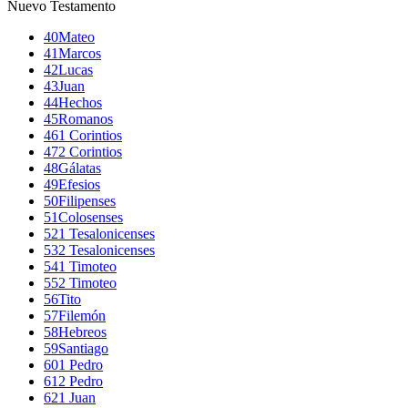
Nuevo Testamento
40
Mateo
41
Marcos
42
Lucas
43
Juan
44
Hechos
45
Romanos
46
1 Corintios
47
2 Corintios
48
Gálatas
49
Efesios
50
Filipenses
51
Colosenses
52
1 Tesalonicenses
53
2 Tesalonicenses
54
1 Timoteo
55
2 Timoteo
56
Tito
57
Filemón
58
Hebreos
59
Santiago
60
1 Pedro
61
2 Pedro
62
1 Juan