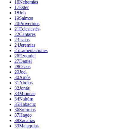
16
Nehemías
17
Ester
18
Job
19
Salmos
20
Proverbios
21
Eclesiastés
22
Cantares
23
Isaías
24
Jeremías
25
Lamentaciones
26
Ezequiel
27
Daniel
28
Oseas
29
Joel
30
Amós
31
Abdías
32
Jonás
33
Miqueas
34
Nahúm
35
Habacuc
36
Sofonías
37
Hageo
38
Zacarías
39
Malaquías