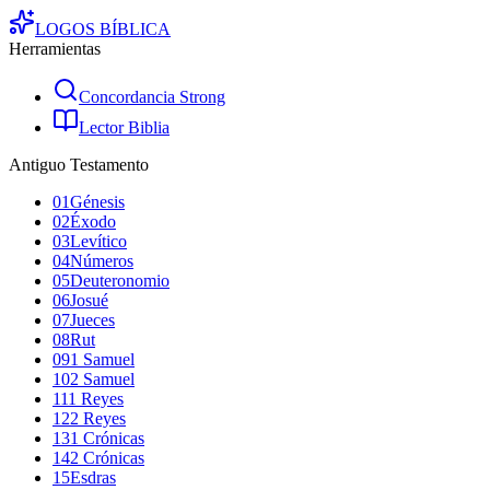
LOGOS
BÍBLICA
Herramientas
Concordancia Strong
Lector Biblia
Antiguo Testamento
01
Génesis
02
Éxodo
03
Levítico
04
Números
05
Deuteronomio
06
Josué
07
Jueces
08
Rut
09
1 Samuel
10
2 Samuel
11
1 Reyes
12
2 Reyes
13
1 Crónicas
14
2 Crónicas
15
Esdras