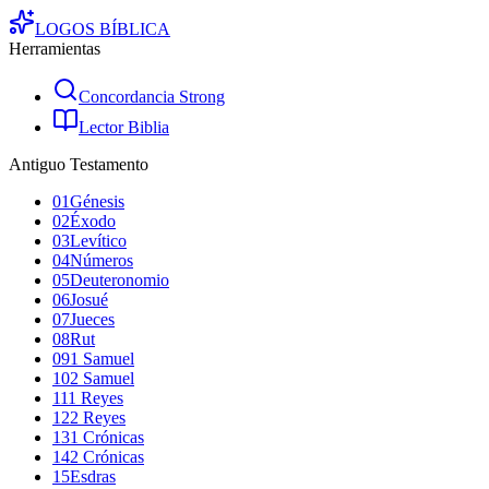
LOGOS
BÍBLICA
Herramientas
Concordancia Strong
Lector Biblia
Antiguo Testamento
01
Génesis
02
Éxodo
03
Levítico
04
Números
05
Deuteronomio
06
Josué
07
Jueces
08
Rut
09
1 Samuel
10
2 Samuel
11
1 Reyes
12
2 Reyes
13
1 Crónicas
14
2 Crónicas
15
Esdras