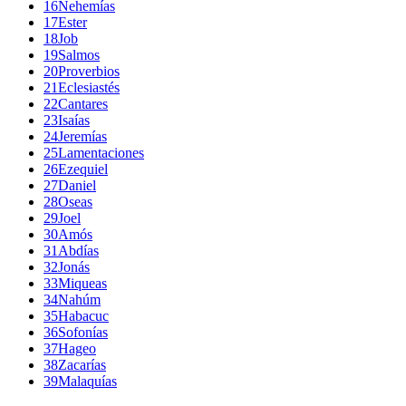
16
Nehemías
17
Ester
18
Job
19
Salmos
20
Proverbios
21
Eclesiastés
22
Cantares
23
Isaías
24
Jeremías
25
Lamentaciones
26
Ezequiel
27
Daniel
28
Oseas
29
Joel
30
Amós
31
Abdías
32
Jonás
33
Miqueas
34
Nahúm
35
Habacuc
36
Sofonías
37
Hageo
38
Zacarías
39
Malaquías