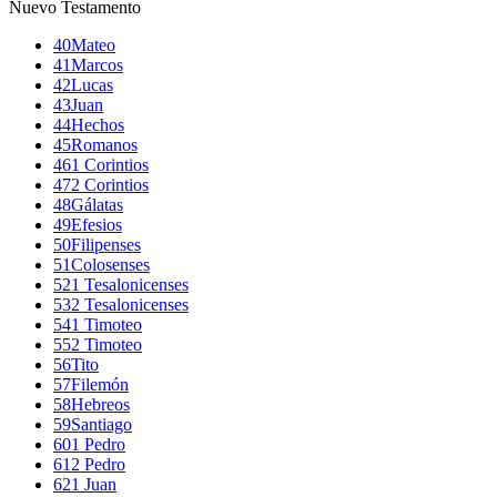
Nuevo Testamento
40
Mateo
41
Marcos
42
Lucas
43
Juan
44
Hechos
45
Romanos
46
1 Corintios
47
2 Corintios
48
Gálatas
49
Efesios
50
Filipenses
51
Colosenses
52
1 Tesalonicenses
53
2 Tesalonicenses
54
1 Timoteo
55
2 Timoteo
56
Tito
57
Filemón
58
Hebreos
59
Santiago
60
1 Pedro
61
2 Pedro
62
1 Juan