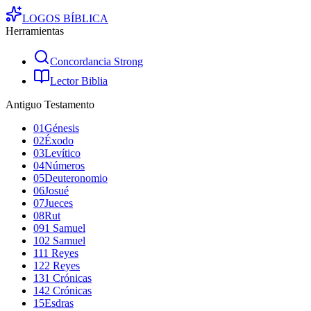
LOGOS
BÍBLICA
Herramientas
Concordancia Strong
Lector Biblia
Antiguo Testamento
01
Génesis
02
Éxodo
03
Levítico
04
Números
05
Deuteronomio
06
Josué
07
Jueces
08
Rut
09
1 Samuel
10
2 Samuel
11
1 Reyes
12
2 Reyes
13
1 Crónicas
14
2 Crónicas
15
Esdras