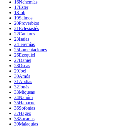
16
Nehemías
17
Ester
18
Job
19
Salmos
20
Proverbios
21
Eclesiastés
22
Cantares
23
Isaías
24
Jeremías
25
Lamentaciones
26
Ezequiel
27
Daniel
28
Oseas
29
Joel
30
Amós
31
Abdías
32
Jonás
33
Miqueas
34
Nahúm
35
Habacuc
36
Sofonías
37
Hageo
38
Zacarías
39
Malaquías