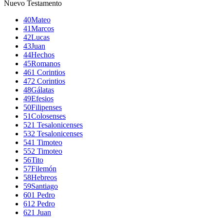
Nuevo Testamento
40
Mateo
41
Marcos
42
Lucas
43
Juan
44
Hechos
45
Romanos
46
1 Corintios
47
2 Corintios
48
Gálatas
49
Efesios
50
Filipenses
51
Colosenses
52
1 Tesalonicenses
53
2 Tesalonicenses
54
1 Timoteo
55
2 Timoteo
56
Tito
57
Filemón
58
Hebreos
59
Santiago
60
1 Pedro
61
2 Pedro
62
1 Juan